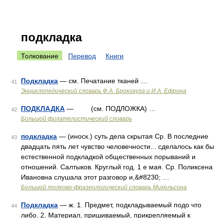
подкладка
Толкование
Перевод
Книги
Подкладка
— см. Печатание тканей …
41
Энциклопедический словарь Ф.А. Брокгауза и И.А. Ефрона
ПОДКЛАДКА
— (см. ПОДЛОЖКА) …
42
Большой филателистический словарь
подкладка
— (иноск.) суть дела скрытая Ср. В последние
43
двадцать пять лет чувство человечности... сделалось как бы
естественной подкладкой общественных порываний и
отношений. Салтыков. Круглый год. 1 е мая. Ср. Поликсена
Ивановна слушала этот разговор и,&#8230; …
Большой толково-фразеологический словарь Михельсона
Подкладка
— ж. 1. Предмет, подкладываемый подо что
44
либо. 2. Материал, пришиваемый, прикрепляемый к