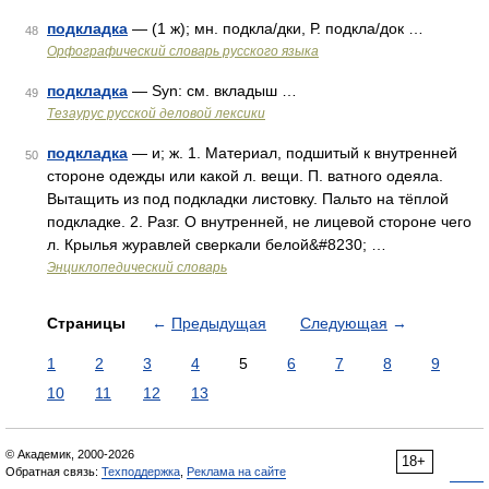
подкладка
— (1 ж); мн. подкла/дки, Р. подкла/док …
48
Орфографический словарь русского языка
подкладка
— Syn: см. вкладыш …
49
Тезаурус русской деловой лексики
подкладка
— и; ж. 1. Материал, подшитый к внутренней
50
стороне одежды или какой л. вещи. П. ватного одеяла.
Вытащить из под подкладки листовку. Пальто на тёплой
подкладке. 2. Разг. О внутренней, не лицевой стороне чего
л. Крылья журавлей сверкали белой&#8230; …
Энциклопедический словарь
Страницы
←
Предыдущая
Следующая
→
1
2
3
4
5
6
7
8
9
10
11
12
13
© Академик, 2000-2026
18+
Обратная связь:
Техподдержка
,
Реклама на сайте